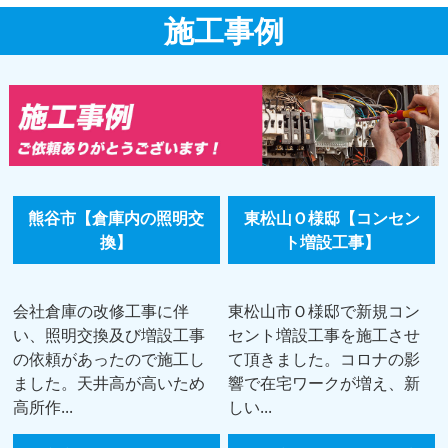
施工事例
熊谷市【倉庫内の照明交
東松山Ｏ様邸【コンセン
換】
ト増設工事】
会社倉庫の改修工事に伴
東松山市Ｏ様邸で新規コン
い、照明交換及び増設工事
セント増設工事を施工させ
の依頼があったので施工し
て頂きました。コロナの影
ました。天井高が高いため
響で在宅ワークが増え、新
高所作...
しい...