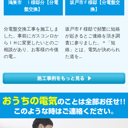
鴻巣市 Ⅰ様邸分【分電
坂戸市Ｆ様邸【分電盤交
盤交換】
換】
分電盤交換工事を施工しま
坂戸市Ｆ様邸で頻繁に短絡
した。事前にガスコンロか
が起きるとご連絡を頂き調
らＩＨに変更したいとのご
査に参りました。＊「短
相談があり、お客様の今後
絡」とは、電気が決められ
の電...
た道を...