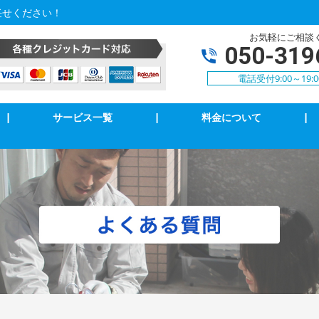
任せください！
お気軽にご相談
050-319
電話受付9:00～19:
|
サービス一覧
|
料金について
|
アコンクリーニング
エアコン修理・取付
明の修理・取付
コンセント修理・取付
相３線式切替工事
換気扇等修理・取付
犯カメラ
家庭用EV充電工事