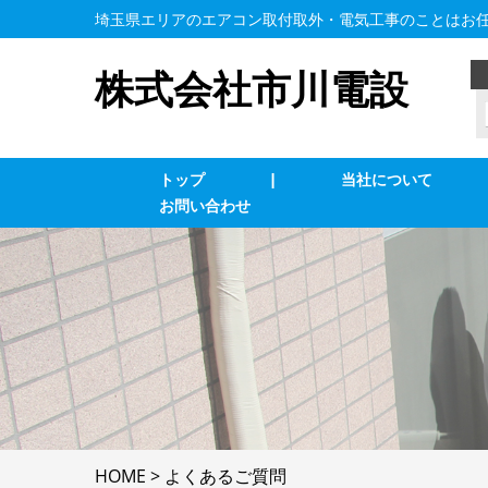
埼玉県エリアのエアコン取付取外・電気工事のことはお
株式会社市川電設
トップ
|
当社について
お問い合わせ
業務用エアコン交換・取付・修理
エ
インターホン修理・取付
照
ブレーカー修理・取付
単
LAN、電気配線工事
防
HOME
>
よくあるご質問