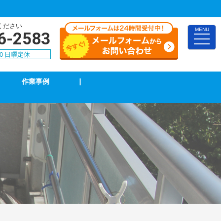
ください
MENU
6-2583
toggle
naviga
00 日曜定休
作業事例
|
TVアンテナ修理・取付
スイッチ修理・取付
漏電調査・修理
4k・8k受信工事